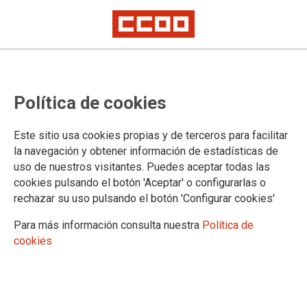
Política de cookies
Este sitio usa cookies propias y de terceros para facilitar
la navegación y obtener información de estadísticas de
uso de nuestros visitantes. Puedes aceptar todas las
cookies pulsando el botón 'Aceptar' o configurarlas o
rechazar su uso pulsando el botón 'Configurar cookies'
Para más información consulta nuestra
Política de
cookies
La reforma de la Ley de Dependencia
debe apostar por la profesionalización
del sector
Los cuidados no pueden seguir sosteniéndose sobre el trabajo invisible