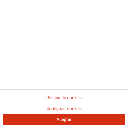
“Educación para la salud”
“Educación para la salud. La prevención y el conocimiento, pilares para un
envejecimiento activo”. Nuevo libro de Miguel Anxo Álvarez editado por la
Federación de Pensionistas de CCOO
Libro “Educación para la salud. La prevención y el conocimiento, pilares para un
envejecimiento activo”
Política de cookies
Configurar cookies
Aceptar