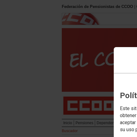
Federación de Pensionistas de CCOO
| 
Polí
Este sit
obtener
aceptar 
Inicio
Pensiones
Dependencia
Servicio
su uso 
Buscador