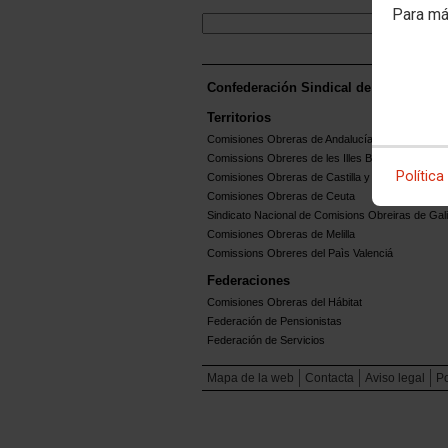
Para má
Confederación Sindical de Comisione
Territorios
Comisiones Obreras de Andalucía
Comissions Obreres de les Illes Balears
Política
Comisiones Obreras de Castilla y León
Comisiones Obreras de Ceuta
Sindicato Nacional de Comisions Obreiras de Gali
Comisiones Obreras de Melilla
Comissions Obreres del Paìs Valenciá
Federaciones
Comisiones Obreras del Hábitat
Federación de Pensionistas
Federación de Servicios
Mapa de la web
Contacta
Aviso legal
Po