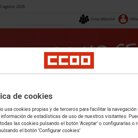
6 agosto 2026.
Zona afiliación
Afili
tica de cookies
Aquí estamos
Campañas
Contacta
Publicacione
io usa cookies propias y de terceros para facilitar la navegación
 información de estadísticas de uso de nuestros visitantes. Pu
todas las cookies pulsando el botón 'Aceptar' o configurarlas o 
s Sociales
Institucional
Mujeres
Internacional
Federación
pulsando el botón 'Configurar cookies'