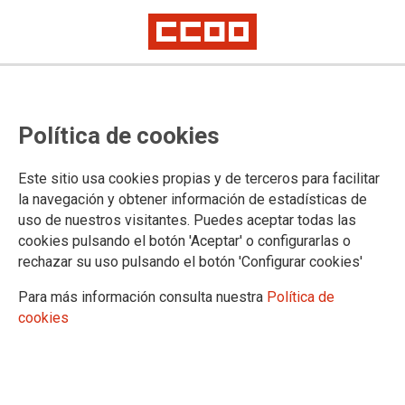
PENSIONISTAS DIGITAL Nº5
Política de cookies
Ya te puedes descargar el Nº5 de Pensionistas Digital. Enero
Este sitio usa cookies propias y de terceros para facilitar
de 2026
la navegación y obtener información de estadísticas de
30/01/2026.
uso de nuestros visitantes. Puedes aceptar todas las
cookies pulsando el botón 'Aceptar' o configurarlas o
Documentación asociada
rechazar su uso pulsando el botón 'Configurar cookies'
PENSIONISTAS DIGITAL Nº5
Para más información consulta nuestra
Política de
cookies