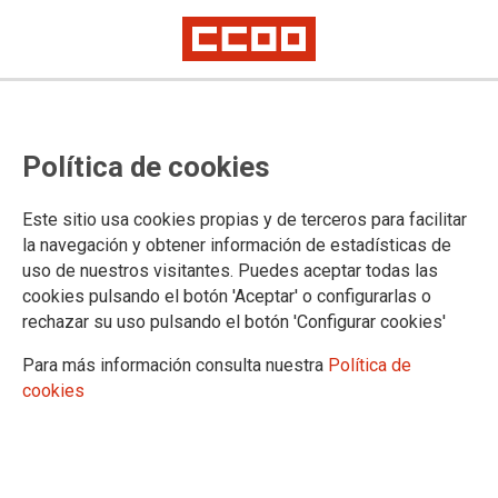
25N2024
Día Internacional para la
Política de cookies
Eliminación de la Violencia Contra
las Mujeres
Este sitio usa cookies propias y de terceros para facilitar
la navegación y obtener información de estadísticas de
uso de nuestros visitantes. Puedes aceptar todas las
CCOO sigue actuando este 25N contra las violencias
cookies pulsando el botón 'Aceptar' o configurarlas o
machistas. #VamosAContarlo #PorTodas
rechazar su uso pulsando el botón 'Configurar cookies'
15/11/2024.
Para más información consulta nuestra
Política de
cookies