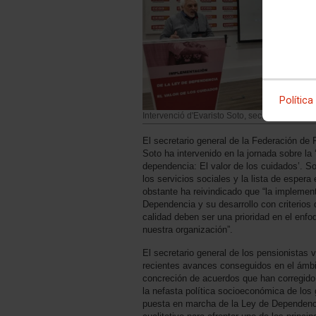
Política
Intervenció d'Evaristo Soto, secretari gener
El secretario general de la Federación d
Soto ha intervenido en la jornada sobre la
dependencia: El valor de los cuidados’. S
los servicios sociales y la lista de esper
obstante ha reivindicado que “la implemen
Dependencia y su desarrollo con criterios d
calidad deben ser una prioridad en el enfo
nuestra organización”.
El secretario general de los pensionistas 
recientes avances conseguidos en el ámbit
concreción de acuerdos que han corregido
la nefasta política socioeconómica de los 
puesta en marcha de la Ley de Dependenci