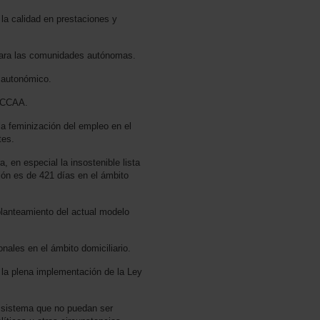
 la calidad en prestaciones y
para las comunidades autónomas.
o autonómico.
s CCAA.
a feminización del empleo en el
tes.
, en especial la insostenible lista
ón es de 421 días en el ámbito
planteamiento del actual modelo
nales en el ámbito domiciliario.
 la plena implementación de la Ley
el sistema que no puedan ser