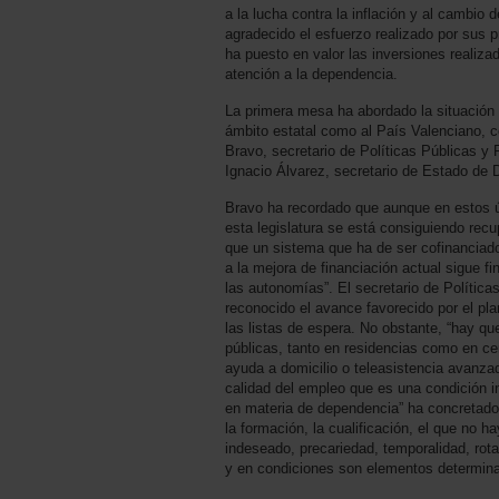
a la lucha contra la inflación y al cambi
agradecido el esfuerzo realizado por sus 
ha puesto en valor las inversiones realizad
atención a la dependencia.
La primera mesa ha abordado la situación a
ámbito estatal como al País Valenciano, c
Bravo, secretario de Políticas Públicas y
Ignacio Álvarez, secretario de Estado de 
Bravo ha recordado que aunque en estos 
esta legislatura se está consiguiendo recu
que un sistema que ha de ser cofinancia
a la mejora de financiación actual sigue 
las autonomías”. El secretario de Política
reconocido el avance favorecido por el pla
las listas de espera. No obstante, “hay qu
públicas, tanto en residencias como en cen
ayuda a domicilio o teleasistencia avanz
calidad del empleo que es una condición in
en materia de dependencia” ha concretado. 
la formación, la cualificación, el que no h
indeseado, precariedad, temporalidad, rot
y en condiciones son elementos determin