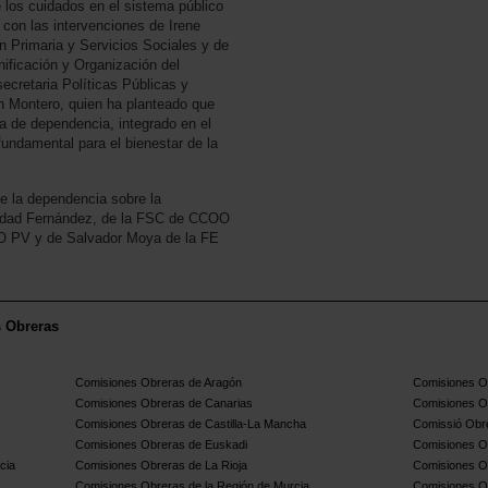
 los cuidados en el sistema público
 con las intervenciones de Irene
n Primaria y Servicios Sociales y de
ificación y Organización del
ecretaria Políticas Públicas y
 Montero, quien ha planteado que
ma de dependencia, integrado en el
fundamental para el bienestar de la
e la dependencia sobre la
ledad Fernández, de la FSC de CCOO
O PV y de Salvador Moya de la FE
s Obreras
Comisiones Obreras de Aragón
Comisiones Ob
Comisiones Obreras de Canarias
Comisiones O
Comisiones Obreras de Castilla-La Mancha
Comissió Obre
Comisiones Obreras de Euskadi
Comisiones O
cia
Comisiones Obreras de La Rioja
Comisiones O
Comisiones Obreras de la Región de Murcia
Comisiones O