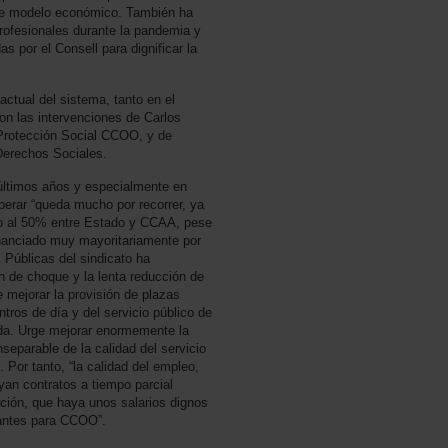
o de modelo económico. También ha
profesionales durante la pandemia y
as por el Consell para dignificar la
ctual del sistema, tanto en el
on las intervenciones de Carlos
 Protección Social CCOO, y de
Derechos Sociales.
últimos años y especialmente en
perar “queda mucho por recorrer, ya
do al 50% entre Estado y CCAA, pese
financiado muy mayoritariamente por
s Públicas del sindicato ha
n de choque y la lenta reducción de
e mejorar la provisión de plazas
tros de día y del servicio público de
ada. Urge mejorar enormemente la
separable de la calidad del servicio
Por tanto, “la calidad del empleo,
ayan contratos a tiempo parcial
ación, que haya unos salarios dignos
antes para CCOO”.