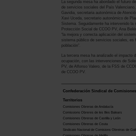
La segunda mesa ha abordado el futuro de
de servicios sociales del País Valenciano,
Gavidia, secretaria autonómica de Atenció
Xavi Uceda, secretario autonómico de Plan
Sistema. Seguidamente ha intervenido la s
Protección Social de CCOO PV, Ana Belén
“la mejora y correcta aplicación del siste
sistema público de servicios sociales, es 
población”.
La tercera mesa ha analizado el impacto d
ocupación, con las intervenciones de So
PV, de Alfonso Valero, de la FSS de CCO
de CCOO PV.
Confederación Sindical de Comisione
Territorios
Comisiones Obreras de Andalucía
Comissions Obreres de les Illes Balears
Comisiones Obreras de Castilla y León
Comisiones Obreras de Ceuta
Sindicato Nacional de Comisions Obreiras de Gali
Comisiones Obreras de Melilla