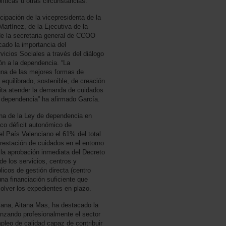
líticas u otras circunstancias.
cipación de la vicepresidenta de la
artínez, de la Ejecutiva de la
e la secretaria general de CCOO
cado la importancia del
vicios Sociales a través del diálogo
ión a la dependencia. “La
una de las mejores formas de
equilibrado, sostenible, de creación
mita atender la demanda de cuidados
 dependencia” ha afirmado García.
na de la Ley de dependencia en
rico déficit autonómico de
el País Valenciano el 61% del total
prestación de cuidados en el entorno
 la aprobación inmediata del Decreto
de los servicios, centros y
cos de gestión directa (centro
una financiación suficiente que
solver los expedientes en plazo.
ciana, Aitana Mas, ha destacado la
anzando profesionalmente el sector
pleo de calidad capaz de contribuir