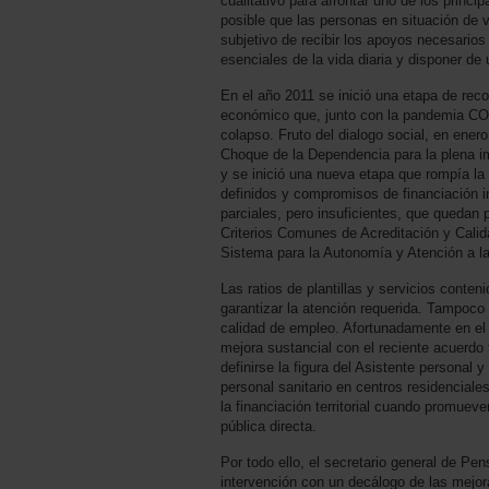
cualitativo para afrontar uno de los princip
posible que las personas en situación de v
subjetivo de recibir los apoyos necesarios 
esenciales de la vida diaria y disponer de
En el año 2011 se inició una etapa de rec
económico que, junto con la pandemia CO
colapso. Fruto del dialogo social, en ener
Choque de la Dependencia para la plena 
y se inició una nueva etapa que rompía la 
definidos y compromisos de financiación 
parciales, pero insuficientes, que quedan
Criterios Comunes de Acreditación y Calida
Sistema para la Autonomía y Atención a l
Las ratios de plantillas y servicios conte
garantizar la atención requerida. Tampoco
calidad de empleo. Afortunadamente en el
mejora sustancial con el reciente acuerdo t
definirse la figura del Asistente personal 
personal sanitario en centros residencial
la financiación territorial cuando promueve
pública directa.
Por todo ello, el secretario general de P
intervención con un decálogo de las mejor