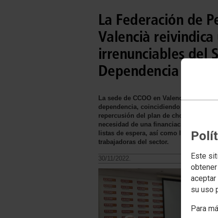
La Federación de P
Valencià reivindic
irrenunciables del 
Dependencia
La sede de CCOO en Valencia ha acogid
dependencia, coincidiendo con el XVI a
repercusión del plan de choque aprobad
necesidad de una financiación justa par
Polí
listas de espera, así como las normativ
trabajadoras del sector.
Este sit
30/11/2022.
obtener
aceptar 
su uso 
Para má