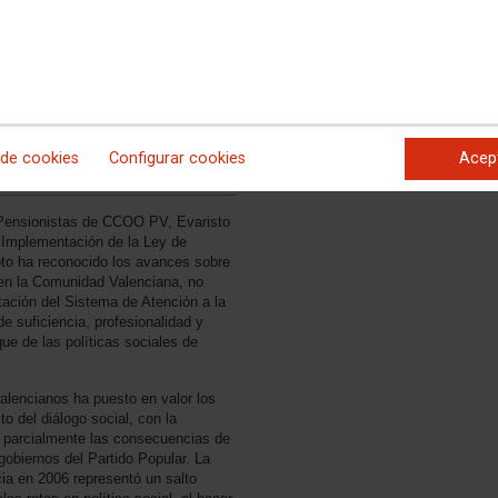
 de cookies
Configurar cookies
Acep
al de Pensionistes CCOO PV
e Pensionistas de CCOO PV, Evaristo
 ‘Implementación de la Ley de
oto ha reconocido los avances sobre
a en la Comunidad Valenciana, no
tación del Sistema de Atención a la
e suficiencia, profesionalidad y
que de las políticas sociales de
valencianos ha puesto en valor los
o del diálogo social, con la
 parcialmente las consecuencias de
gobiernos del Partido Popular. La
a en 2006 representó un salto