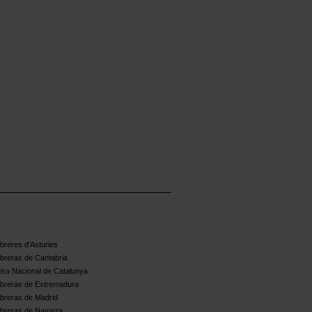
reres d'Asturies
breras de Cantabria
ra Nacional de Catalunya
breras de Extremadura
breras de Madrid
breras de Navarra