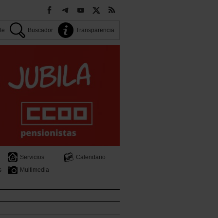
ate
Buscador
Transparencia
Servicios
Calendario
s
Multimedia