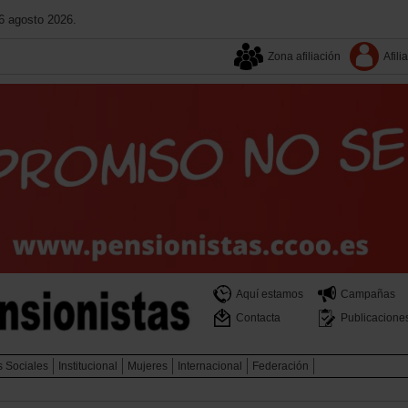
6 agosto 2026.
Zona afiliación
Afili
Aquí estamos
Campañas
Contacta
Publicacione
s Sociales
Institucional
Mujeres
Internacional
Federación