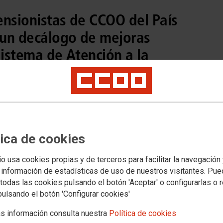
ensionistas de CCOO del País
a un decálogo de mejoras
Sistema de Atención a la
o una jornada sobre la implementación de la Ley de
niversario de su puesta en marcha. El programa incluía la
o en 2021, los presupuestos para el próximo ejercicio, la
a asegurar dotación de infraestructuras y acabar con las
tica de cookies
as recientes y las condiciones laborales de las personas
io usa cookies propias y de terceros para facilitar la navegación
 información de estadísticas de uso de nuestros visitantes. Pu
todas las cookies pulsando el botón 'Aceptar' o configurarlas o 
pulsando el botón 'Configurar cookies'
s información consulta nuestra
Política de cookies