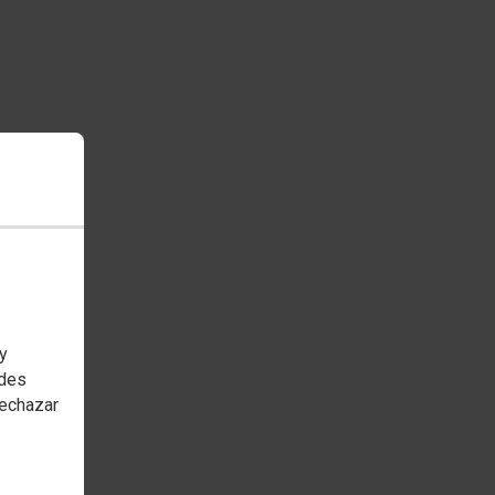
 y
edes
rechazar