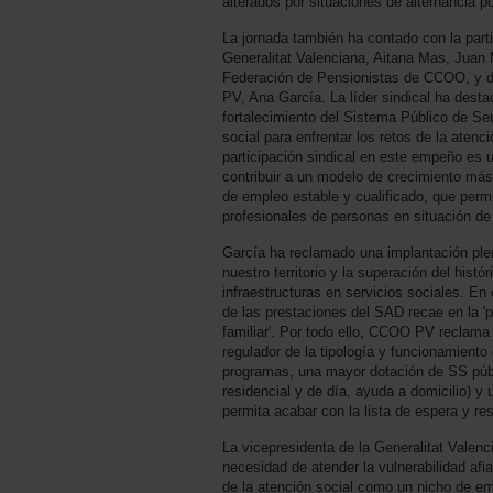
alterados por situaciones de alternancia po
La jornada también ha contado con la parti
Generalitat Valenciana, Aitana Mas, Juan M
Federación de Pensionistas de CCOO, y d
PV, Ana García. La líder sindical ha desta
fortalecimiento del Sistema Público de Ser
social para enfrentar los retos de la atenc
participación sindical en este empeño es 
contribuir a un modelo de crecimiento más 
de empleo estable y cualificado, que per
profesionales de personas en situación de
García ha reclamado una implantación ple
nuestro territorio y la superación del histó
infraestructuras en servicios sociales. En 
de las prestaciones del SAD recae en la '
familiar'. Por todo ello, CCOO PV reclama
regulador de la tipología y funcionamiento 
programas, una mayor dotación de SS públi
residencial y de día, ayuda a domicilio) y 
permita acabar con la lista de espera y re
La vicepresidenta de la Generalitat Valen
necesidad de atender la vulnerabilidad afi
de la atención social como un nicho de em