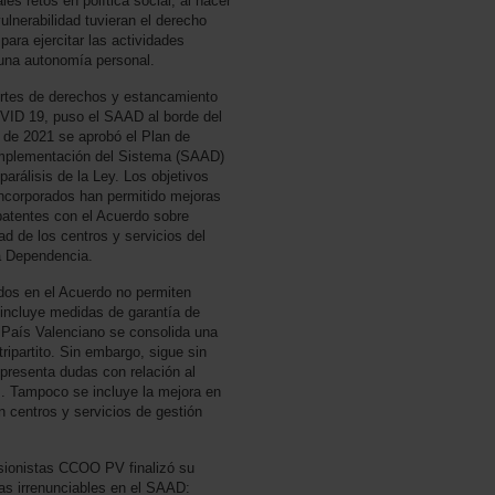
ales retos en política social, al hacer
ulnerabilidad tuvieran el derecho
para ejercitar las actividades
 una autonomía personal.
ortes de derechos y estancamiento
VID 19, puso el SAAD al borde del
o de 2021 se aprobó el Plan de
implementación del Sistema (SAAD)
parálisis de la Ley. Los objetivos
incorporados han permitido mejoras
 patentes con el Acuerdo sobre
d de los centros y servicios del
a Dependencia.
nidos en el Acuerdo no permiten
 incluye medidas de garantía de
 País Valenciano se consolida una
ripartito. Sin embargo, sigue sin
y presenta dudas con relación al
es. Tampoco se incluye la mejora en
n centros y servicios de gestión
ensionistas CCOO PV finalizó su
as irrenunciables en el SAAD: