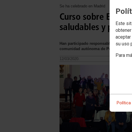
Se ha celebrado en Madrid
Polí
Curso sobre Envejec
Este sit
saludables y preve
obtener
aceptar 
su uso 
Han participado responsables de Polític
comunidad autónoma de Pensionistas
Para má
12/03/2020.
Política