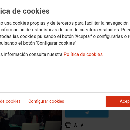
tica de cookies
imiento activo, hábitos
io usa cookies propias y de terceros para facilitar la navegación
nción de la dependencia
 información de estadísticas de uso de nuestros visitantes. Pu
todas las cookies pulsando el botón 'Aceptar' o configurarlas o 
pulsando el botón 'Configurar cookies'
a Social, Institucional y Mujer de todas las federaciones de
 de CCOO
s información consulta nuestra
Política de cookies
 de cookies
Configurar cookies
Acep