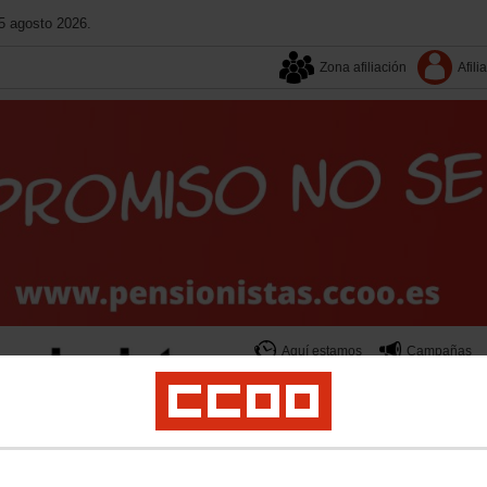
5 agosto 2026.
Zona afiliación
Afili
Aquí estamos
Campañas
Contacta
Publicacione
s Sociales
Institucional
Mujeres
Internacional
Federación