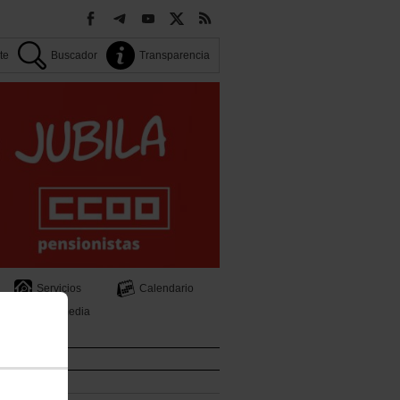
ate
Buscador
Transparencia
Servicios
Calendario
s
Multimedia