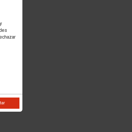
 y
edes
rechazar
tar