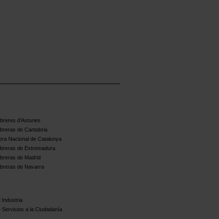
reres d'Asturies
breras de Cantabria
ra Nacional de Catalunya
breras de Extremadura
breras de Madrid
breras de Navarra
 Industria
 Servicios a la Ciudadanía