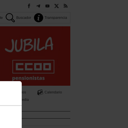
ate
Buscador
Transparencia
Servicios
Calendario
s
Multimedia