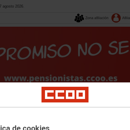
7 agosto 2026.
Zona afiliación
Afili
Aquí estamos
Campañas
Contacta
Publicacione
s Sociales
Institucional
Mujeres
Internacional
Federación
tica de cookies