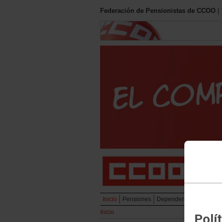
Federación de Pensionistas de CCOO
| 
Inicio
Pensiones
Dependencia
Servicio
Inicio
Polí