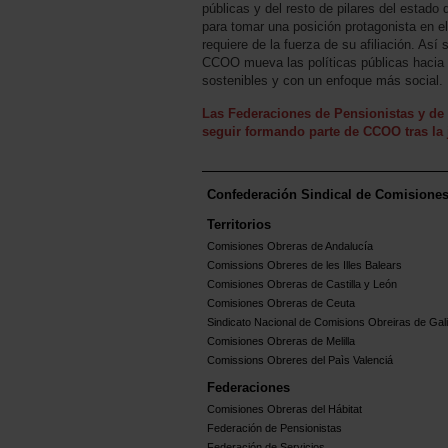
públicas y del resto de pilares del estado
para tomar una posición protagonista en el 
requiere de la fuerza de su afiliación. Así
CCOO mueva las políticas públicas hacia
sostenibles y con un enfoque más social.
Las Federaciones de Pensionistas y de 
seguir formando parte de CCOO tras la 
Confederación Sindical de Comisione
Territorios
Comisiones Obreras de Andalucía
Comissions Obreres de les Illes Balears
Comisiones Obreras de Castilla y León
Comisiones Obreras de Ceuta
Sindicato Nacional de Comisions Obreiras de Gali
Comisiones Obreras de Melilla
Comissions Obreres del Paìs Valenciá
Federaciones
Comisiones Obreras del Hábitat
Federación de Pensionistas
Federación de Servicios