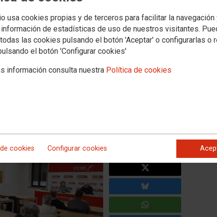
o más allá del trabajo. Las
io usa cookies propias y de terceros para facilitar la navegación
 información de estadísticas de uso de nuestros visitantes. Pu
sionistas y de Industria
todas las cookies pulsando el botón 'Aceptar' o configurarlas o 
dad de seguir formando parte
pulsando el botón 'Configurar cookies'
ilación
s información consulta nuestra
Política de cookies
ra, junto con la Federación de Industria, han celebrado una
ubilar en el año 2026 con el fin de dar a conocer cómo es el
ión de Pensionistas.
 de cookies
Configurar cookies
Acep